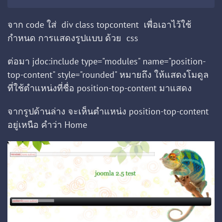
จาก code ใส่ div class topcontent เพื่อเอาไว้ใช้
กำหนด การแสดงรูปแบบ ด้วย css
ต่อมา jdoc:include type="modules" name="position-
top-content" style="rounded" หมายถึง ให้แสดงโมดูล
ที่ใช้ตำแหน่งที่ชื่อ position-top-content มาแสดง
จากรูปด้านล่าง จะเห็นตำแหน่ง position-top-content
อยู่เหนือ คำว่า Home