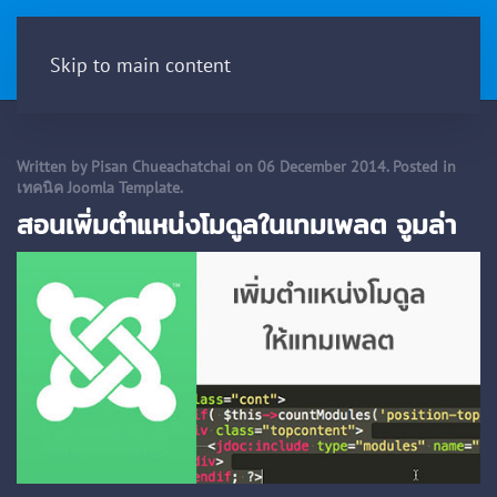
Menu
Skip to main content
Written by Pisan Chueachatchai on
06 December 2014
. Posted in
เทคนิค Joomla Template
.
สอนเพิ่มตำแหน่งโมดูลในเทมเพลต จูมล่า