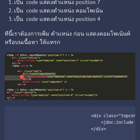
เป็น code แสดงตำแหน่ง position 7
เป็น code แสดงตำแหน่ง คอมโพเน้น
เป็น code แสดงตำแหน่ง position 4
ทีนี้เราต้องการเพิ่ม ตำแหน่ง ก่อน แสดงคอมโพเน้นท์
หรือบนเนื้อหา ให้แทรก
								<div class="topcontent">

									<jdoc:include type="modules" name="position-top-content" style="rounded"/>

								</div>
