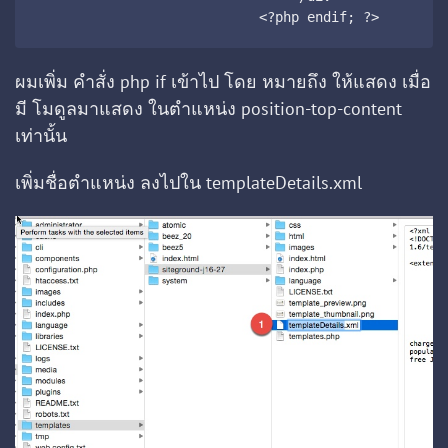
							<?php endif; ?>
ผมเพิ่ม คำสั่ง php if เข้าไป โดย หมายถึง ให้แสดง เมื่อ
มี โมดูลมาแสดง ในตำแหน่ง position-top-content
เท่านั้น
เพิ่มชื่อตำแหน่ง ลงไปใน templateDetails.xml