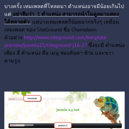
บางครั้ง เทมเพลตที่โหลดมา ตำแหน่งอาจมีน้อยเกินไป
แต่
อย่าลืมว่า 1 ตำแหน่ง สามารถนำโมดูลมาแสดง
ได้หลายตัว
แต่บางเทมเพลตก็น้อยมากจริงๆ เหมือน
เทมเพลต ของ SiteGround ชื่อ Chameleon
ตัวอย่าง
http://www.siteground.com/template-
preview/joomla25/siteground-j16-27
ซึ่งจะมี ตำแหน่ง
เพียง สี่ ตำแหน่ง คือ เมนู ช่องค้นหา ซ้าย และขวา
ตามรูป