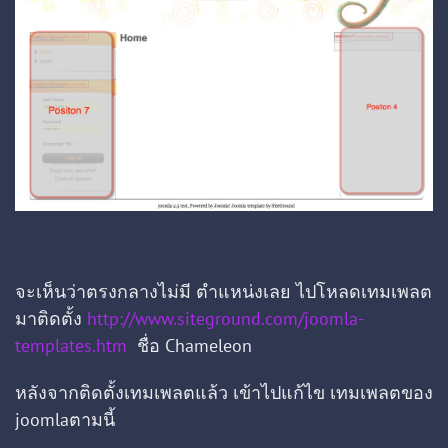
จะเห็นว่าตรงกลางไม่มี ตำแหน่งเลย ไปโหลดเทมเพลต
มาติดตั้ง
http://www.siteground.com/joomla-
templates.htm
ชื่อ Chameleon
หลังจากติดตั้งเทมเพลตแล้ว เข้าไปแก้ไข เทมเพลตของ
joomlaตามนี้