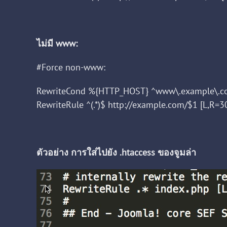
ไม่มี www:
#Force non-www:
RewriteCond %{HTTP_HOST} ^www\.example\.c
RewriteRule ^(.*)$ http://example.com/$1 [L,R=3
ตัวอย่าง การใส่ไปยัง .htaccess ของจูมล่า