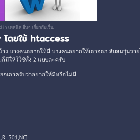
ed in
เทคนิค อื่นๆ เกี่ยวกับเว็บ
.
www โดยใช้ htaccess
มีบ้าง บางคนอยากให้มี บางคนอยากให้เอาออก สับสนวุ่นว
็มีให้ใใช้ทั้ง 2 แบบละครับ
ลือกเอาครับว่าอยากให้มีหรือไม่มี
L,R=301,NC]