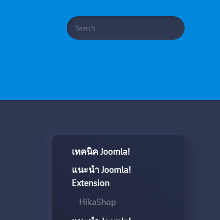
เทคนิค Joomla!
แนะนำ Joomla!
Extension
HikaShop