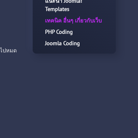
แนะนำ Joomla!
Templates
เทคนิค อื่นๆ เกี่ยวกับเว็บ
PHP Coding
Joomla Coding
ายไปหมด